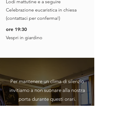
Lodi mattutine e a seguire
Celebrazione eucaristica in chiesa
(contattaci per conferma!)
ore 19:30
Vespri in giardino
Per mantenere un clima di silenzio
invitiamo a non suonare alla nostra
porta durante questi orari.
Per partecipare alla preghiera che si
svolge in coro e in giardino citofonare
qualche minuto prima dell'inizio della