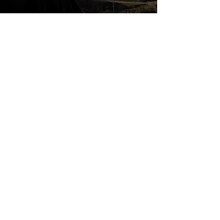
Fin da quando il Santo vi si recò per
ottenere dal Papa il permesso di
vivere secondo l’ideale evangelico
che sentiva nel cuore, i suoi frati
hanno stabilito una presenza
significativa anche nella Città Eterna.
Oggi noi frati custodiamo il Convento
di San Bonaventura al Palatino
affinché chiunque vi arrivi possa