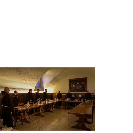
trovare in esso un luogo dove
sperimentare l’accoglienza, la
gratuità e la misericordia di Dio; la
missione della nostra fraternità è
orientata in modo particolare ad
offrire supporto ai giovani che sono
alla ricerca di Dio, e che desiderano
trovare nel dono la gioia e la bellezza
del vivere.