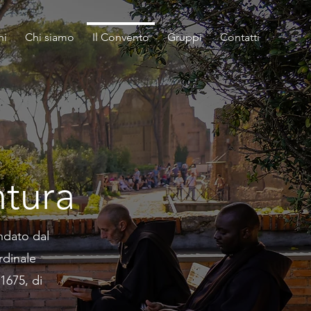
ni
Chi siamo
Il Convento
Gruppi
Contatti
ntura
ndato dal
rdinale
1675, di