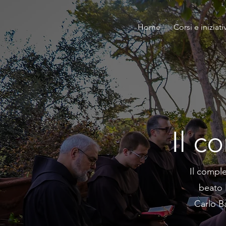
Home
Corsi e iniziati
Il c
Il comple
beato 
Carlo B