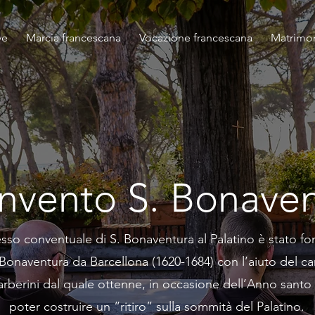
ve
Marcia francescana
Vocazione francescana
Matrimo
onvento S. Bonave
sso conventuale di S. Bonaventura al Palatino è stato fo
Bonaventura da Barcellona (1620-1684) con l’aiuto del ca
arberini dal quale ottenne, in occasione dell’Anno santo 
poter costruire un “ritiro” sulla sommità del Palatino.