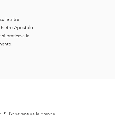
ulle altre
. Pietro Apostolo
 si praticava la
ento. ​
 di S. Bonaventura la grande