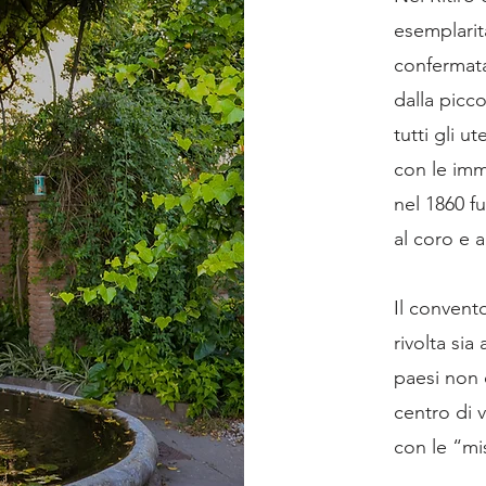
esemplarit
confermata 
dalla picco
tutti gli ut
con le imm
nel 1860 fu
al coro e a
Il convento
rivolta sia
paesi non c
centro di v
con le “mi