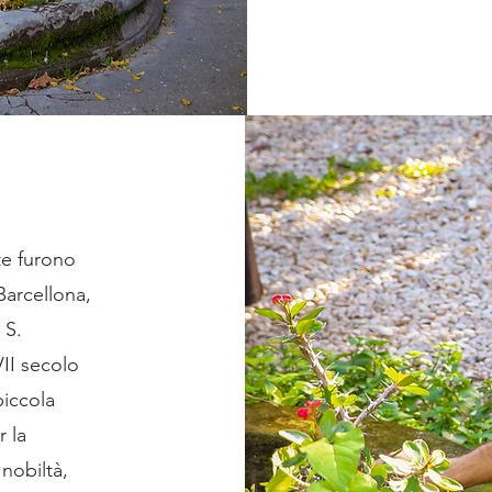
te furono
Barcellona,
 S.
II secolo
piccola
r la
nobiltà,